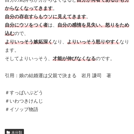
からなくなってきます
。
自分の存在すらもウソに見えてきます
。
自分にウソをつく者
は、
自分の感情を見失い、怒りをため
込む
ので、
よりいっそう嫉妬深く
なり、
よりいっそう怒りやすく
なり
ます。
そしてよりいっそう、
才能が伸びなくなる
のです。
引用：娘の結婚運は父親で決まる 岩月 謙司 著
＃すっぱいぶどう
＃いわつきけんじ
＃イソップ物語
未分類