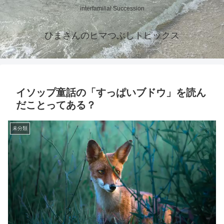
interfamilial Succession
ひまさんのヒマつぶしトピックス
イソップ童話の「すっぱいブドウ」を読ん
だことってある？
未分類