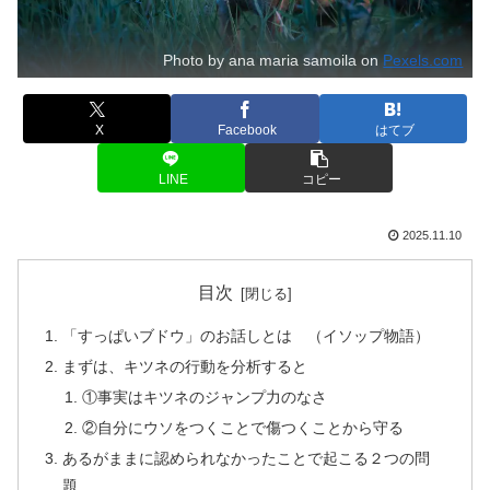
Photo by ana maria samoila on
Pexels.com
X
Facebook
はてブ
LINE
コピー
2025.11.10
目次
「すっぱいブドウ」のお話しとは （イソップ物語）
まずは、キツネの行動を分析すると
①事実はキツネのジャンプ力のなさ
②自分にウソをつくことで傷つくことから守る
あるがままに認められなかったことで起こる２つの問
題