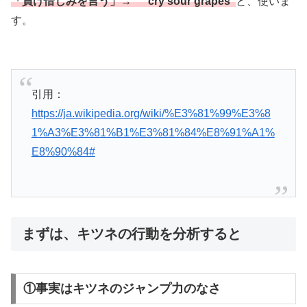
「負け惜しみを言う」→ ”cry sour grapes”
と、使いま
す。
引用：
https://ja.wikipedia.org/wiki/%E3%81%99%E3%8
1%A3%E3%81%B1%E3%81%84%E8%91%A1%
E8%90%84#
まずは、キツネの行動を分析すると
①事実はキツネのジャンプ力のなさ