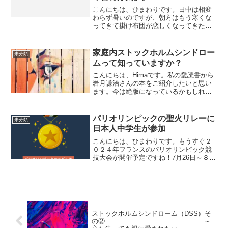
こんにちは、ひまわりです。日中は相変
わらず暑いのですが、朝方はもう寒くな
ってきて掛け布団が恋しくなってきたと
ころです。「暑さ寒さは お彼岸まで」
と、昔のひとは言っていましたが、ホン
トにそうですね。朝夕は うすら寒
家庭内ストックホルムシンドロー
未分類
い......。どうぞみなさ...
ムって知っていますか？
こんにちは、Himaです。私の愛読書から
岩月謙治さんの本をご紹介したいと思い
ます。今は絶版になっているかもしれな
い本ですので、この世に紹介されないの
は非常に勿体なく感じまして、是非、こ
れから結婚を考えている未婚の女性や、
パリオリンピックの聖火リレーに
未分類
夫のパンツを摘まんで...
日本人中学生が参加
こんにちは、ひまわりです。もうすぐ２
０２４年フランスのパリオリンピック競
技大会が開催予定ですね！7月26日～８月
１１日までの17日間の開催予定です。続
いてパラリンピック競技大会が8月28日～
9月８日までの12日間開催される予定で
す。ひまは、...
ストックホルムシンドローム（DSS）そ
の② ～