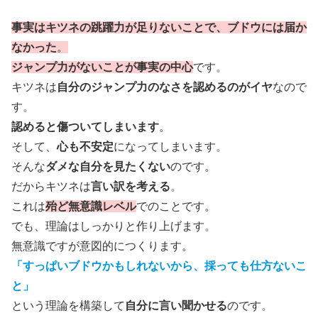
事実はキツネの跳躍力が足りないことで、ブドウには届か
なかった
。
ジャンプ力がないことが事実の中心
です。
キツネは
自分のジャンプ力のなさを認めるのがイヤ
なので
す。
認めると傷ついてしまいます
。
そして、
心も不安定
になってしまいます。
そんな
ダメな自分を見たくない
のです。
だからキツネは
言い訳を考える
。
これは
殆ど無意識レベル
でのことです。
でも、理論はしっかりと作り上げます。
無意識ですが意図的につくります。
「すっぱいブドウかもしれないから、採っても仕方ないこ
と」
という理論を構築して
自分に言い聞かせる
のです。