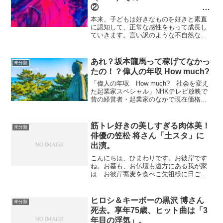
②
～心を失っても親に愛されたい
本来、子どもは好きなものを好きと素直
～
に認知して、正常な感性をもって成長し
ていきます。言い訳のような不自然なこ
とをしなくても見捨てられる心配はなく
自分を愛してくれる親を、事前と好きに
なっていきます。子どもは本来、自分に
あれ？坂本龍馬って稼げてなかっ
未分類
気持良さを提供してくれる...
たの！？偉人の年収 How much?
「偉人の年収 How much? 社会を変え
た起業家スペシャル」NHKテレビ放映で
昔の経営者・起業家のなかで現在価格に
お直しして年収長者番付ランキングをや
ってたのが興味深くて書いてみますね。
起業家の番付けエントリー者は５人・岩
筋トレ好きの美しすぎる肉体美！
未分類
崎 弥太郎氏（...
俳優の笠松 将さん「土スタ」に
出演。
こんにちは、ひまわりです。お彼岸です
ね。お墓も、お仏壇も遠方にある我が家
は お彼岸蕎麦を食べご先祖様に日ごろ
の感謝とご挨拶をして 清酒を一献。な
んだか それだけで すがすがしい。今
日、「土スタ」に出演されるのは 笠松
ヒロシ＆キーボーの黒沢 博さん
未分類
将さん、愉しみにしてい...
死去。享年75歳、ヒット曲は「3
年目の浮気」。