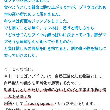
なブドウを見つけました。
食べようとして懸命に跳び上がりますが、ブドウはどれも
木の高い所にあって届きません。
キツネは何度もジャンプをしました。
でも届くことは無く、キツネは、怒りと悔しさから
「どうせこんなブドウは酸っぱいに決まっている。誰がマ
ズそうな葡萄なんか食べてやるものか」
と負け惜しみの言葉を吐き捨てると、別の食べ物を探しに
去っていきました。
と、こんな感じ。
今も
「すっぱいブドウ」
は、
自己正当化した物語
として、
自己能力の低さを正当化や擁護するため
に、
対象をおとしめたり、価値のないものだと主張する負け惜
しみを意味する
用語
として
「sour grapes」
という熟語があります。