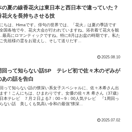
本の夏の線香花火は東日本と西日本で違っていた？
香花火を長持ちさせる技
にちは、Himaです。俳句の世界では、「花火」は夏の季語です
全国各地で今、花火大会が行われていますね。浴衣着て花火を観
.....最高にロマンティックですね。特に8月はお盆の時期です。私た
ご先祖様の霊をお迎えし、そして送りだす...
2025.08.10
周回って知らない話SP テレビ初で佐々木のぞみが
のあの話を告白
回って知らない話の懐深い系女子スペシャルに、佐々木希さん出
ます！こんにちは、ひまわりです。女優の佐々木 希さん（37歳）
日本テレビ ７月２日よる7：00～9：00人気テレビ 『1周回っ
らない話 美しくも気高い令和の最強”懐深...
2025.07.02