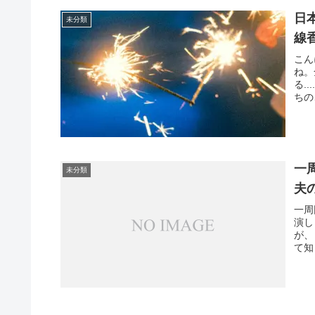
日
未分類
線
こん
ね。
る.
ちの
一
未分類
夫
一周
演し
が、
て知