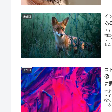
イ
未分類
あ
「す
物語
は「
せた
ス
未分類
に
本来
って
捨て
いき