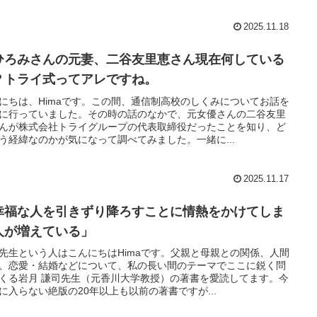
2025.11.18
ひろみさんの元妻、二谷友里恵さん現在何している
？トライ式ってアレですね。
にちは、Himaです。この間、通信制高校のしくみについてお話を
に行っていました。その時の話のなかで、元女優さんの二谷友里
んが株式会社トライグループの代表取締役だったことを知り、ど
う経緯なのかが気になって調べてみました。一緒に...
2025.11.17
幸福な人を引きずり降ろすことに情熱をかけてしま
人が増えている」
先生という人はこんにちはHimaです。父親と母親との関係、人間
、恋愛・結婚などについて、私の長い間のテーマでここに鋭く問
くる岩月 謙司先生（元香川大学教授）の著書を愛読してます。今
に入らない絶版の20年以上も以前の著書ですが...