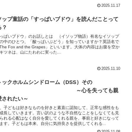
2025.11.17
ソップ童話の「すっぱいブドウ」を読んだことって
る？
っぱいブドウ」のお話しとは （イソップ物語）有名なイソップ
の中のひとつ、「酸っぱいぶどう」を知っていますか？英語名で
The Fox and the Grapes」といいます。大体の内容はお腹を空か
キツネは、山にたわわに実った...
2025.11.10
トックホルムシンドローム（DSS）その
② ～心を失っても親
愛されたい～
、子どもは好きなものを好きと素直に認知して、正常な感性をも
成長していきます。言い訳のような不自然なことをしなくても見
られる心配はなく自分を愛してくれる親を、事前と好きになって
ます。子どもは本来、自分に気持良さを提供してくれる...
2025.11.08