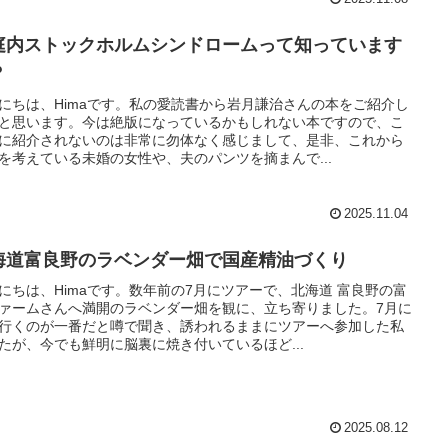
庭内ストックホルムシンドロームって知っています
？
にちは、Himaです。私の愛読書から岩月謙治さんの本をご紹介し
と思います。今は絶版になっているかもしれない本ですので、こ
に紹介されないのは非常に勿体なく感じまして、是非、これから
を考えている未婚の女性や、夫のパンツを摘まんで...
2025.11.04
海道富良野のラベンダー畑で国産精油づくり
にちは、Himaです。数年前の7月にツアーで、北海道 富良野の富
ァームさんへ満開のラベンダー畑を観に、立ち寄りました。7月に
行くのが一番だと噂で聞き、誘われるままにツアーへ参加した私
たが、今でも鮮明に脳裏に焼き付いているほど...
2025.08.12