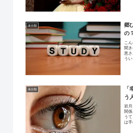
郷
未分類
の
こん
聞き
恵さ
うい
「
未分類
う
岩月
関係
うて
は手