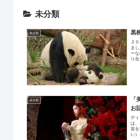
未分類
黒
未分類
２０
まし
ーな
り合
「
未分類
お
ディ
は、
容を
い）