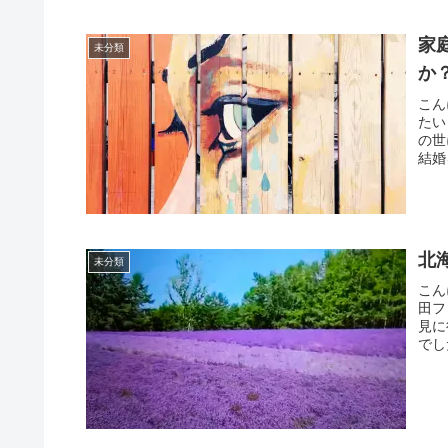
家
未分類
か
こん
たい
の世
結婚
北
未分類
こん
田フ
見に
でし